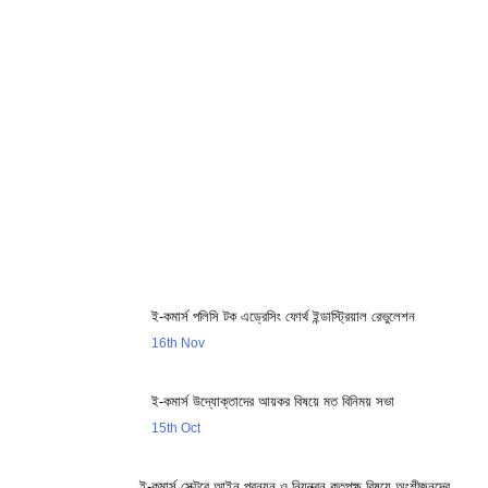
16th Feb
ই-ক্যাব এনবিআর যৌথ সভা
ই-কমার্স পলিসি টক এড্রেসিং ফোর্থ ইন্ডাস্ট্রিয়াল রেভুলেশন
16th Nov
ই-কমার্স উদ্যোক্তাদের আয়কর বিষয়ে মত বিনিময় সভা
15th Oct
ই-কমার্স সেক্টরে আইন প্রনয়ন ও নিয়ন্ত্রন কতৃপক্ষ বিষয়ে অংশীজনদের